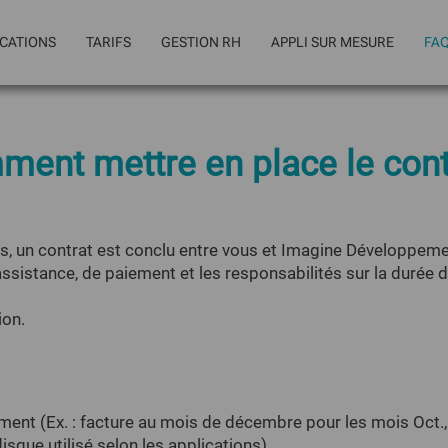
ICATIONS
TARIFS
GESTION RH
APPLI SUR MESURE
FA
MON CALENDRIER
MON ANNUAIRE
MES CON
ent mettre en place le cont
MES
MES FRAIS
MA GED
INTERVENTIONS
MON CRM
MON EMAILING
ns, un contrat est conclu entre vous et Imagine Développemen
assistance, de paiement et les responsabilités sur la duré
ion.
ment (Ex. : facture au mois de décembre pour les mois Oct.,No
isque utilisé selon les applications).