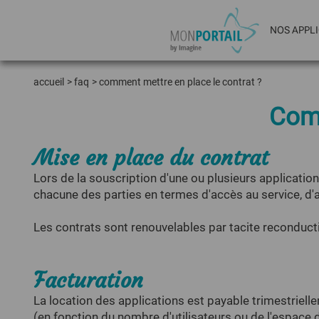
NOS APPL
accueil
>
faq
>
comment mettre en place le contrat ?
MES APPELS
Comm
MES COURRIERS
Mise en place du contrat
Lors de la souscription d'une ou plusieurs applicatio
chacune des parties en termes d'accès au service, d'
Les contrats sont renouvelables par tacite reconduct
Facturation
La location des applications est payable trimestrielle
(en fonction du nombre d'utilisateurs ou de l'espace d