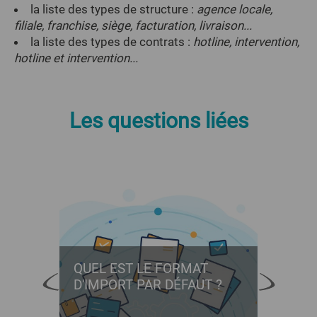
la liste des types de structure :
agence locale,
filiale, franchise, siège, facturation, livraison...
la liste des types de contrats :
hotline, intervention,
hotline et intervention...
Les questions liées
NE
QUEL EST LE FORMAT
PEUT
TE ?
D'IMPORT PAR DÉFAUT ?
BASE