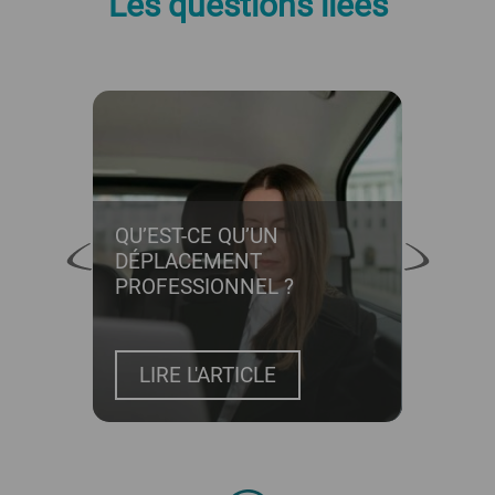
Les questions liées
UR
QU’EST-CE QU’UN
COM
DE
DÉPLACEMENT
LOGI
PROFESSIONNEL ?
FRAI
LIRE L'ARTICLE
LI