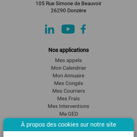
105 Rue Simone de Beauvoir
26290 Donzère
Nos applications
Mes appels
Mon Calendrier
Mon Annuaire
Mes Congés
Mes Courriers
Mes Frais
Mes Interventions
Ma GED
Mon CRM
À propos des cookies sur notre site
Mon Emailing
Assistance