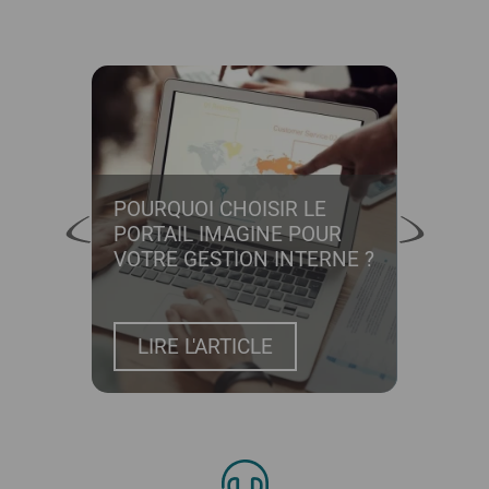
ÉES
POURQUOI CHOISIR LE
COM
 MES
PORTAIL IMAGINE POUR
INTR
VOTRE GESTION INTERNE ?
LIRE L'ARTICLE
LI