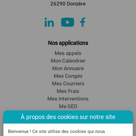
26290 Donzère
Nos applications
Mes appels
Mon Calendrier
Mon Annuaire
Mes Congés
Mes Courriers
Mes Frais
Mes Interventions
Ma GED
Mon CRM
À propos des cookies sur notre site
Mon Emailing
Assistance
Bienvenue ! Ce site utilise des cookies qui nous