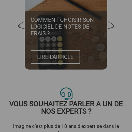
 DES
COMMENT CHOISIR SON
QUEL
QUES
LOGICIEL DE NOTES DE
FAUT
FRAIS ?
CON
DE F
LIRE L'ARTICLE
LI
VOUS SOUHAITEZ PARLER A UN DE
NOS EXPERTS ?
Imagine c’est plus de 18 ans d’expertise dans le